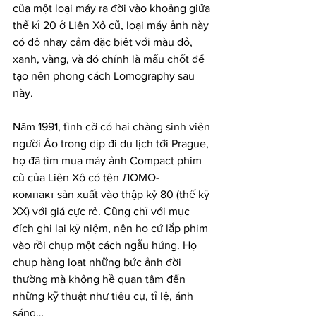
của một loại máy ra đời vào khoảng giữa 
thế kỉ 20 ở Liên Xô cũ, loại máy ảnh này 
có độ nhạy cảm đặc biệt với màu đỏ, 
xanh, vàng, và đó chính là mấu chốt để 
tạo nên phong cách Lomography sau 
này.
Năm 1991, tình cờ có hai chàng sinh viên 
người Áo trong dịp đi du lịch tới Prague, 
họ đã tìm mua máy ảnh Compact phim 
cũ của Liên Xô có tên ЛОМО-
компакт sản xuất vào thập kỷ 80 (thế kỷ 
XX) với giá cực rẻ. Cũng chỉ với mục 
đích ghi lại kỷ niệm, nên họ cứ lắp phim 
vào rồi chụp một cách ngẫu hứng. Họ 
chụp hàng loạt những bức ảnh đời 
thường mà không hề quan tâm đến 
những kỹ thuật như tiêu cự, tỉ lệ, ánh 
sáng…