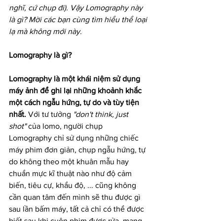
nghĩ, cứ chụp đi). Vậy Lomography này 
là gì? Mời các bạn cùng tìm hiểu thể loại 
lạ mà không mới này.
Lomography là gì?
Lomography là một khái niệm sử dụng 
máy ảnh để ghi lại những khoảnh khắc 
một cách ngẫu hứng, tự do và tùy tiện 
nhất.
 Với tư tưởng 
"don't think, just 
shot"
 của lomo, người chụp 
Lomography chỉ sử dụng những chiếc 
máy phim đơn giản, chụp ngẫu hứng, tự 
do không theo một khuân mẫu hay 
chuẩn mực kĩ thuật nào như độ cảm 
biến, tiêu cự, khẩu độ, ... cũng không 
cần quan tâm đến mình sẽ thu được gì 
sau lần bấm máy, tất cả chỉ có thể được 
biết sau khi cuộn phim được rửa, mang 