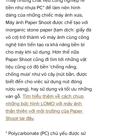
Thay những chất liệu công nghiệp rẻ 
tiền như nhựa PC* để làm nên hình 
dáng của những chiếc máy ảnh xưa, 
Máy ảnh Paper Shoot được chế tạo với 
inorganic stone paper (tạm dịch: giấy đá 
vô cơ) trở thành vỏ máy ảnh cùng công 
nghệ tiên tiến tạo ra khả năng bền bỉ 
cho máy khi sử dụng. Hơn thế nữa 
Paper Shoot cũng đi tìm tới những vật 
liệu cũng có độ bền 'chống nắng, 
chống mưa' như vỏ cây (nút bần, được 
biết đến cho việc sử dụng nút đóng 
rượu vang), hay sử dụng và tối ưu những 
ván gỗ. 
Tìm hiểu thêm về cách chụp 
những bức hình LOMO với máy ảnh 
thân thiện với môi trường của Paper 
Shoot tại đây
.
* Polycarbonate (PC) chủ yếu được sử 