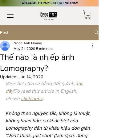
​WELCOME TO PAPER SHOOT VIETNAM
Post
Ngoc Anh Hoang
May 21, 2020
5 min read
Thế nào là nhiếp ảnh
Lomography?
Updated:
Jun 14, 2020
(Đọc bài chia sẻ bằng tiếng Anh, 
tại 
đây
|
To read this article in English, 
please 
click here
).
Không theo nguyên tắc, không kĩ thuật, 
không hoàn hảo, sự khác biệt của 
Lomography đến từ khẩu hiệu đơn giản 
"Don't think, just shot" (tạm dịch: đừng 