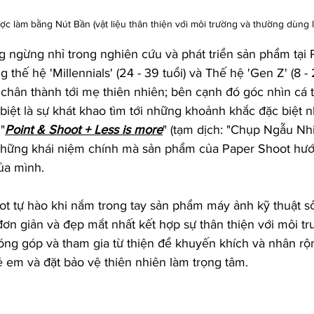
c làm bằng Nút Bần (vật liệu thân thiện với môi trường và thường dùng 
g ngừng nhỉ trong nghiên cứu và phát triển sản phẩm tại 
 thế hệ 'Millennials' (24 - 39 tuổi) và Thế hệ 'Gen Z' (8 - 
chân thành tới mẹ thiên nhiên; bên cạnh đó góc nhìn cá tí
c biệt là sự khát khao tìm tới những khoảnh khắc đặc biệt 
 
"
Point & Shoot + Less is more
" (tạm dịch: "Chụp Ngẫu Nhi
những khái niệm chính mà sản phẩm của Paper Shoot hướn
a mình. 
t tự hào khi nắm trong tay sản phẩm máy ảnh kỹ thuật số
ơn giản và đẹp mắt nhất kết hợp sự thân thiện với môi tr
óng góp và tham gia từ thiện để khuyến khích và nhân rộ
trẻ em và đặt bảo vệ thiên nhiên làm trọng tâm. 