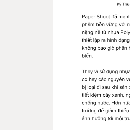
Kỹ Thu
Paper Shoot đã mạnh 
phẩm bền vững với m
nặng nề từ nhựa Poly
thiết lập ra hình dạn
không bao giờ phân hu
biển. 
Thay vì sử dụng nhựa
cơ hay các nguyên vậ
bị loại đi sau khi sả
tiết kiệm cây xanh, 
chống nước. Hơn nữa,
trường để giảm thiểu
ảnh hưởng tới môi tr