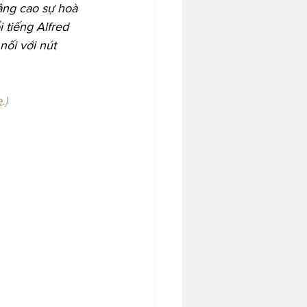
âng cao sự hoà 
tiếng Alfred 
nối với nút 
e
.)