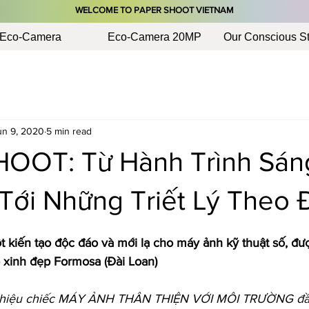
​WELCOME TO PAPER SHOOT VIETNAM
Eco-Camera
Eco-Camera 20MP
Our Conscious St
un 9, 2020
5 min read
OOT: Từ Hành Trình Sán
Tới Những Triết Lý Theo Đ
iến tạo độc đáo và mới lạ cho máy ảnh kỹ thuật số, đượ
 xinh đẹp Formosa (Đài Loan)
 thiệu chiếc MÁY ẢNH THÂN THIỆN VỚI MÔI TRƯỜNG đầu t