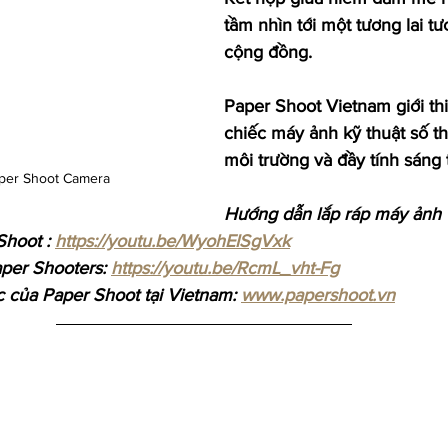
tầm nhìn tới một tương lai t
cộng đồng.
Paper Shoot Vietnam giới thi
chiếc máy ảnh kỹ thuật số th
môi trường và đầy tính sáng 
aper Shoot Camera
Hướng dẫn lắp ráp máy ảnh t
hoot : 
https://youtu.be/WyohEISgVxk
per Shooters: 
https://youtu.be/RcmL_vht-Fg
 của Paper Shoot tại Vietnam: 
www.papershoot.vn