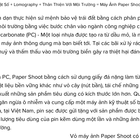
ật Số + Lomography + Thân Thiện Với Môi Trường = Máy Ảnh Paper Shoo
dạn thực hiện sứ mệnh bảo vệ trái đất bằng cách phân p
ôi trường bằng việc bước chân vào ngành công nghiệp c
carbonate (PC) - Một loại nhựa được tạo ra từ dầu mỏ, là 
g máy ảnh thông dụng mà bạn biết tới. Tại các bãi xử lý rá
ỷ và thấm thấu vào môi trường biển gây ra thiệt hại đáng
 PC, Paper Shoot bằng cách sử dụng giấy đá nặng làm từ
t liệu bền vững khác như vỏ cây (nút bần), tái chế nhữn
n xuất những sản phẩm tiêu dùng có kích thước lớn hơn. Qu
ngăn ngừa ô nhiễm và cung cấp một máy ảnh kỹ thuật số 
 tại Việt Nam, pin sạc được gửi tặng với sản phẩm được bá
 lượng tiêu dùng của pin kẽm dùng một lần và những ảnh
ường.
Vỏ máy ảnh Paper Shoot có t