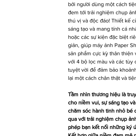
bởi người dùng một cách tiệ
đem tới trải nghiệm chụp ảnh
thú vị và độc đáo! Thiết kế 
sáng tạo và mang tính cá nh
hoặc các sự kiện đặc biệt riê
giản, giúp máy ảnh Paper Sh
sản phẩm cực kỳ thân thiện 
với 4 bộ lọc màu và các tùy 
tuyệt vời để đảm bảo khoảnh
lại một cách chân thật và tiện
Tầm nhìn thương hiệu là tr
cho niềm vui, sự sáng tạo và
chăm sóc hành tinh nhỏ bé 
qua với trải nghiệm chụp ả
phép bạn kết nối những ký ứ
Kết hợp giữa niềm đam mê n