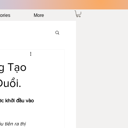
ories
More
g Tạo
uổi.
c khởi đầu vào 
iên ra thị 