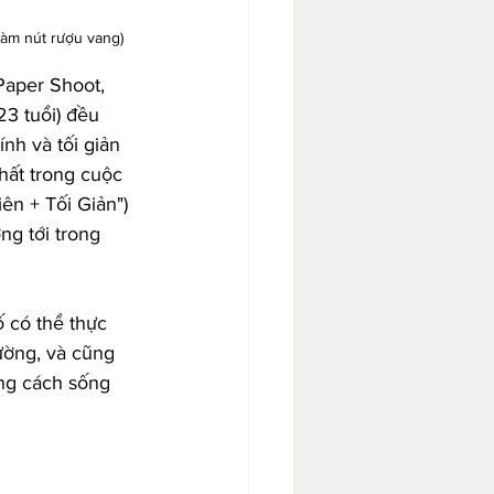
làm nút rượu vang)
Paper Shoot, 
23 tuổi) đều 
nh và tối giản 
nhất trong cuộc 
ên + Tối Giản") 
g tới trong 
 có thể thực 
ường, và cũng 
ng cách sống 