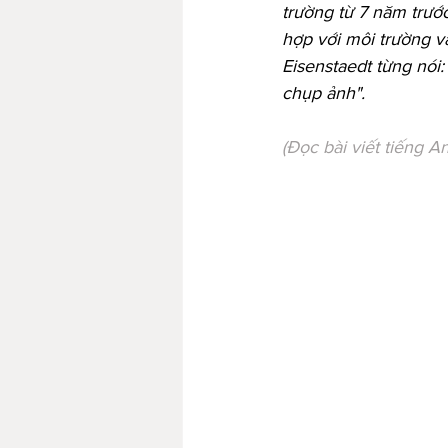
trường từ 7 năm trướ
hợp với môi trường v
Eisenstaedt từng nói: 
chụp ảnh".
(Đọc bài viết tiếng An