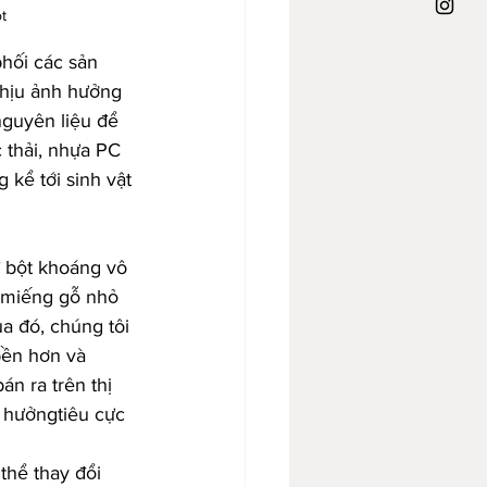
t
hối các sản 
hịu ảnh hưởng 
nguyên liệu để 
c thải, nhựa PC 
 kể tới sinh vật 
 bột khoáng vô 
g miếng gỗ nhỏ 
a đó, chúng tôi 
bền hơn và 
n ra trên thị 
 hưởngtiêu cực  
hể thay đổi 