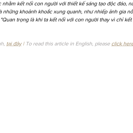
c nhằm kết nối con người với thiết kế sáng tạo độc đáo, n
à những khoảnh khoắc xung quanh, như nhiếp ảnh gia nổi 
"Quan trọng là khi ta kết nối với con người thay vì chỉ kết 
h, 
tại đây
 | 
To read this article in English, please 
click her