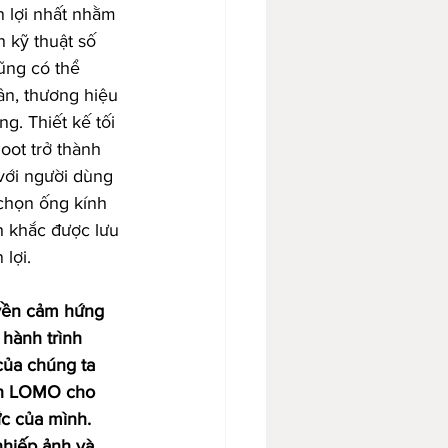
n lợi nhất nhằm 
 kỹ thuật số 
cũng có thể 
ân, thương hiệu 
ng. Thiết kế tối 
oot trở thành 
với người dùng 
chọn ống kính 
 khắc được lưu 
 lợi.
uyền cảm hứng 
 hành trình 
của chúng ta 
nh LOMO cho 
c của mình. 
hiếp ảnh và 