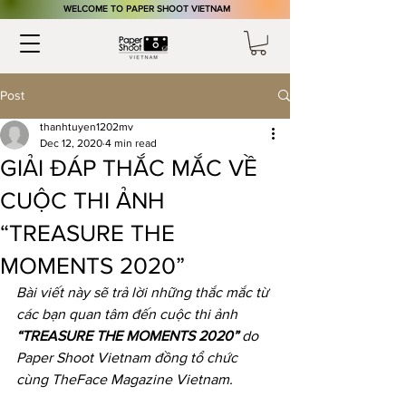
​WELCOME TO PAPER SHOOT VIETNAM
Post
thanhtuyen1202mv
Dec 12, 2020
4 min read
GIẢI ĐÁP THẮC MẮC VỀ
CUỘC THI ẢNH
“TREASURE THE
MOMENTS 2020”
Bài viết này sẽ trả lời những thắc mắc từ 
các bạn quan tâm đến cuộc thi ảnh 
“TREASURE THE MOMENTS 2020”
 do 
Paper Shoot Vietnam đồng tổ chức 
cùng TheFace Magazine Vietnam.