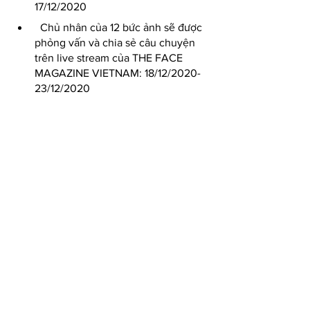
17/12/2020
  Chủ nhân của 12 bức ảnh sẽ được 
phỏng vấn và chia sẻ câu chuyện 
trên live stream của THE FACE 
MAGAZINE VIETNAM: 18/12/2020-
23/12/2020 
   Thời gian bình chọn bức ảnh 
được yêu thích nhất: 18/12/2020 – 
23/12/2020
   Thời gian công bố giải và trao 
thưởng: 24/12/2020 
Tìm hiểu và tham dự cuộc thi ảnh do 
Paper Shoot Vietnam
  x 
TheFace 
Magazine Vietnam
 đồng tổ chức tại 
đây: 
www.papershoot.vn/photo-contest-
2020
Chúc các bạn thành công!