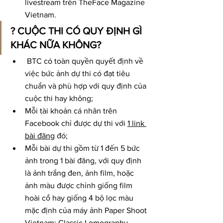
livestream trên TheFace Magazine 
Vietnam.
? CUỘC THI CÓ QUY ĐỊNH GÌ 
KHÁC NỮA KHÔNG?
 BTC có toàn quyền quyết định về 
việc bức ảnh dự thi có đạt tiêu 
chuẩn và phù hợp với quy định của 
cuộc thi hay không;
Mỗi tài khoản cá nhân trên 
Facebook chỉ được dự thi với 
1 link 
bài đăng
 đó;
Mỗi bài dự thi gồm từ 1 đến 5 bức 
ảnh trong 1 bài đăng, với quy định 
là ảnh trắng đen, ảnh film, hoặc 
ảnh màu được chỉnh giống film 
hoài cổ hay giống 4 bộ lọc màu 
mặc định của máy ảnh Paper Shoot 
Vietnam: Classic Lomography, 