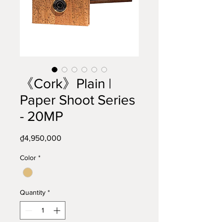
《Cork》Plain |
Paper Shoot Series
- 20MP
Price
₫4,950,000
Color
*
Quantity
*