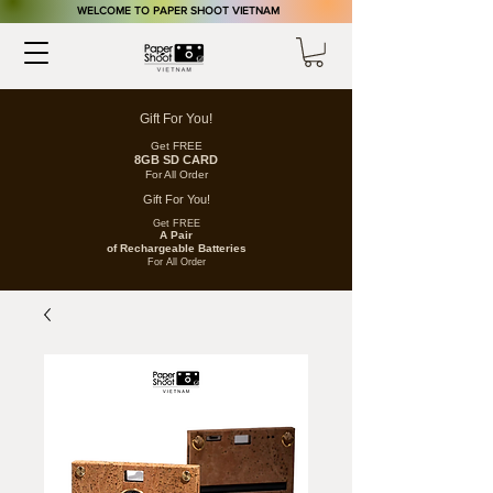
​WELCOME TO PAPER SHOOT VIETNAM
Gift For You!
Get FREE
8GB SD CARD
For All Order
Gift For You!
Get FREE
A Pair
of
Rechargeable
Batteries
For All Order