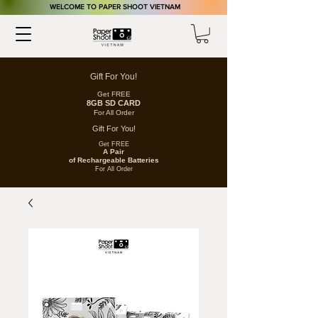
​WELCOME TO PAPER SHOOT VIETNAM
Gift For You!
Get FREE
8GB SD CARD
For All Order
Gift For You!
Get FREE
A Pair
of
Rechargeable
Batteries
For All Order