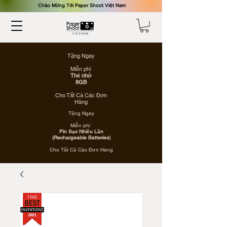
​Chào Mừng Tới Paper Shoot Việt Nam
Tặng Ngay
Miễn phí
Thẻ nhớ
8GB
Cho Tất Cả Các Đơn
Hàng
Tặng Ngay
Miễn phí
Pin Sạc Nhiều Lần
(Rechargeable Batteries)
Cho Tất Cả Các Đơn Hàng