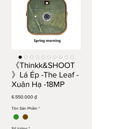
《Thinkk&SHOOT
》Lá Ép -The Leaf -
Xuân Hạ -18MP
Giá
6.550.000 ₫
Tên Sản Phẩm
*
Số lượng
*