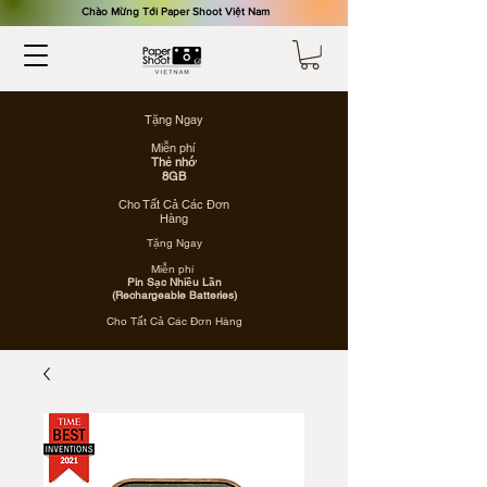
​Chào Mừng Tới Paper Shoot Việt Nam
Tặng Ngay
Miễn phí
Thẻ nhớ
8GB
Cho Tất Cả Các Đơn
Hàng
Tặng Ngay
Miễn phí
Pin Sạc Nhiều Lần
(Rechargeable Batteries)
Cho Tất Cả Các Đơn Hàng