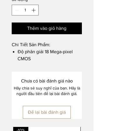
Thêm vào giỏ hàng
Chi Tiết Sản Phẩm:
Độ phân giải 18 Mega-pixel
CMOS
Ánh sáng tự động và cân bằng
độ trắng
Hỗ trợ Thẻ SD chuẩn và Wifi
Chưa có bài đánh giá nào
(Tương thích với thẻ SD lên
Hãy chia sẻ suy nghĩ của bạn. Hãy là
người đầu tiên để lại bài đánh giá.
đến 128GB)
Cổng USB type C
4 Hiệu ứng màu: Cổ điển / Đen
Để lại bài đánh giá
& Trắng / Sepia (Vàng) / Blue
(Xanh)
Hệ thống một nút bấm (Bật /
-10%
-10%