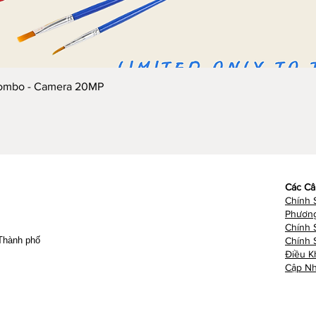
Xem nhanh
Combo - Camera 20MP
Các Câ
Chính 
Phương
​Chính
 Thành phố
Chính 
Điều K
Cập Nh