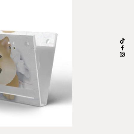
《Funky》
Paper