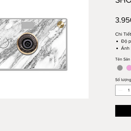
3.95
Chi Tiế
Độ p
Ánh 
trắn
Tên Sản
Hỗ t
thíc
Cổng
Số lượn
4 Hi
Trắn
Hệ t
Chụp
Tươn
Wind
D.I.Y