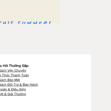
<<Paint Your Summer>> Spec
Giá
3.970.000 ₫
u Hỏi Thường Gặp:
Sách Vận Chuyển
 Thức Thanh Toán
 Sách Bảo Mật
Sách Đổi Trả & Bảo Hành
hoản & Điều Kiện
ật & Giải Thưởng