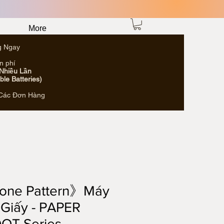
More
g Ngay
n phí
 Nhiều Lần
le Batteries)
 Các Đơn Hàng
one Pattern》Máy
Giấy - PAPER
OT Series