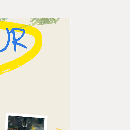
Shoot
Series
-
20MP
Limited Edition