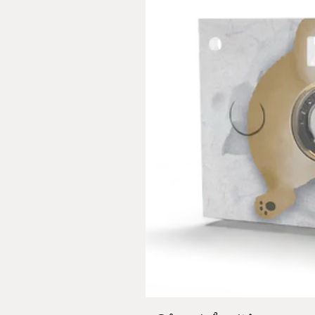
《Fun》
Paper