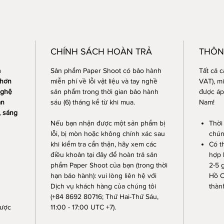
Time
Bao gồ
1 bả
1 vỏ
1 tấ
CHÍNH SÁCH HOÀN TRẢ
THÔN
1 dâ
a
Sản phẩm Paper Shoot có bảo hành
Tất cả 
1 cá
 hơn
miễn phí về lỗi vật liệu và tay nghề
VAT), m
Kích th
nghệ
sản phẩm trong thời gian bảo hành
được áp
Chiề
ạn
sáu (6) tháng kể từ khi mua.
Nam!
Chiề
, sáng
Độ d
Nếu bạn nhận được một sản phẩm bị
Thời
lỗi, bị mòn hoặc không chính xác sau
chúng
Trọn
khi kiểm tra cẩn thận, hãy xem các
Có t
điều khoản tại đây để hoàn trả sản
hợp 
phẩm Paper Shoot của bạn (trong thời
2-5 g
hạn bảo hành): vui lòng liên hệ với
Hồ C
Dịch vụ khách hàng của chúng tôi
thàn
(+84 8692 80716; Thứ Hai-Thứ Sáu,
được
11:00 - 17:00 UTC +7).