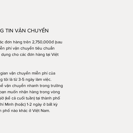
-lapse, video 1440p 10 giây.
m:
ng điện tử camera
 máy ảnh bằng gỗ
m chắn trước có nam châm
G TIN VẬN CHUYỂN
y đeo lụa
các đơn hàng trên 2,750,000đ (sau
p USB type C
iễn phí vận chuyển tiêu chuẩn
ước và trọng lượng sản phẩm:
 dụng cho các đơn hàng tại Việt
u dài: 109mm
u rộng: 70mm
ày: 12 mm
 gian vận chuyển miễn phí của
 tôi là từ 3-5 ngày làm việc.
g lượng: 60g (Chưa có pin)
hể vận chuyển nhanh trong trường
bạn muốn nhận hàng trong vòng
iờ (kể cả cuối tuần) tại thành phố
hí Minh (hoặc) 1-2 ngày ở bất kỳ
h phố nào khác ở Việt Nam.