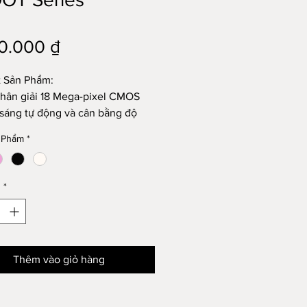
Giá
0.000 ₫
t Sản Phẩm:
hân giải 18 Mega-pixel CMOS
sáng tự động và cân bằng độ
g
 Phẩm
*
rợ Thẻ SD chuẩn và Wifi (Tương
h với thẻ SD lên đến 128GB)
 USB type C
g
*
ệu ứng màu: Cổ điển / Đen &
g / Sepia (Vàng) / Blue (Xanh)
hống một nút bấm (Bật / Tắt /
)
Thêm vào giỏ hàng
g thích với MAC OS và
ows XP SP2 / Vista / 7/8/10