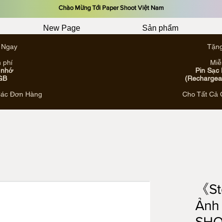
​Chào Mừng Tới Paper Shoot Việt Nam
New Page
Sản phẩm
 Ngay
Tặn
 phí
Miễ
 nhớ
Pin Sạc
GB
(Rechargeab
Các Đơn Hàng
Cho Tất Cả
《St
Ảnh 
SHO