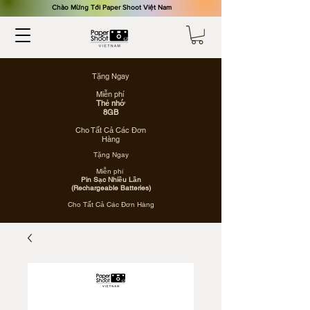
​Chào Mừng Tới Paper Shoot Việt Nam
Tặng Ngay
Miễn phí
Thẻ nhớ
8GB
Cho Tất Cả Các Đơn
Hàng
Tặng Ngay
Miễn phí
Pin Sạc Nhiều Lần
(Rechargeable Batteries)
Cho Tất Cả Các Đơn Hàng